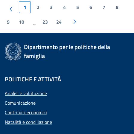
1
2
3
4
5
6
7
8
9
10
23
24
...
Dipartimento per le politiche della
famiglia
POLITICHE E ATTIVITÀ
Analisi e valutazione
Comunicazione
Contributi economici
Natalità e conciliazione