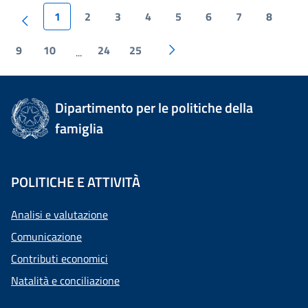
1
2
3
4
5
6
7
8
9
10
24
25
...
Dipartimento per le politiche della
famiglia
POLITICHE E ATTIVITÀ
Analisi e valutazione
Comunicazione
Contributi economici
Natalità e conciliazione