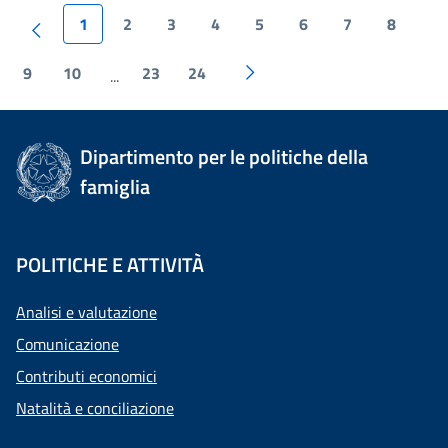
1
2
3
4
5
6
7
8
9
10
23
24
...
Dipartimento per le politiche della
famiglia
POLITICHE E ATTIVITÀ
Analisi e valutazione
Comunicazione
Contributi economici
Natalità e conciliazione