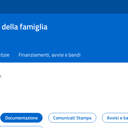
 della famiglia
tizie
Finanziamenti, avvisi e bandi
o
vità dal Dipartimento
Documentazione
Comunicati Stampa
Avvisi e b