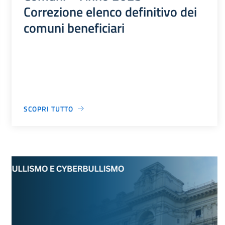
Correzione elenco definitivo dei
comuni beneficiari
SCOPRI TUTTO