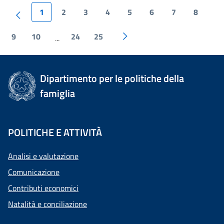
1
2
3
4
5
6
7
8
9
10
24
25
...
Dipartimento per le politiche della
famiglia
POLITICHE E ATTIVITÀ
Analisi e valutazione
Comunicazione
Contributi economici
Natalità e conciliazione