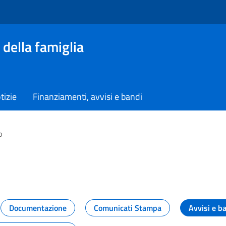
 della famiglia
tizie
Finanziamenti, avvisi e bandi
o
vità dal Dipartimento
Documentazione
Comunicati Stampa
Avvisi e b