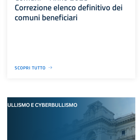
Correzione elenco definitivo dei
comuni beneficiari
SCOPRI TUTTO