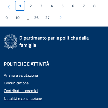
1
2
3
4
5
6
7
8
9
10
26
27
...
Dipartimento per le politiche della
famiglia
POLITICHE E ATTIVITÀ
Analisi e valutazione
Comunicazione
Contributi economici
Natalità e conciliazione