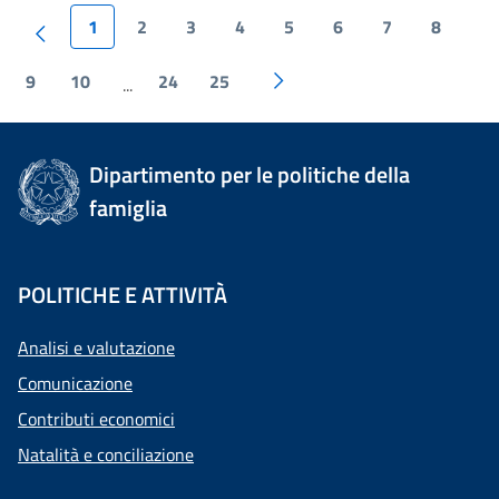
1
2
3
4
5
6
7
8
9
10
24
25
...
Dipartimento per le politiche della
famiglia
POLITICHE E ATTIVITÀ
Analisi e valutazione
Comunicazione
Contributi economici
Natalità e conciliazione