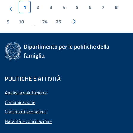
1
2
3
4
5
6
7
8
9
10
24
25
...
Dipartimento per le politiche della
famiglia
POLITICHE E ATTIVITÀ
Analisi e valutazione
Comunicazione
Contributi economici
Natalità e conciliazione