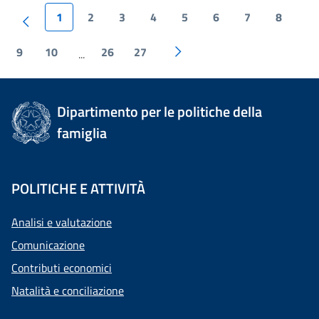
1
2
3
4
5
6
7
8
9
10
26
27
...
Dipartimento per le politiche della
famiglia
POLITICHE E ATTIVITÀ
Analisi e valutazione
Comunicazione
Contributi economici
Natalità e conciliazione