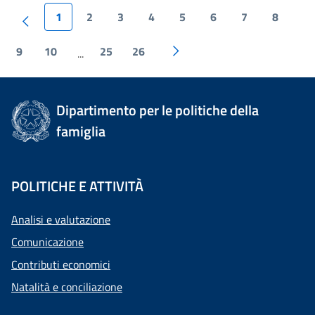
1
2
3
4
5
6
7
8
9
10
25
26
...
Dipartimento per le politiche della
famiglia
POLITICHE E ATTIVITÀ
Analisi e valutazione
Comunicazione
Contributi economici
Natalità e conciliazione