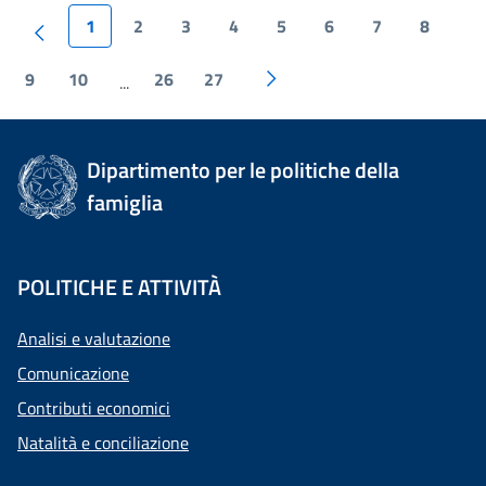
1
2
3
4
5
6
7
8
9
10
26
27
...
Dipartimento per le politiche della
famiglia
POLITICHE E ATTIVITÀ
Analisi e valutazione
Comunicazione
Contributi economici
Natalità e conciliazione