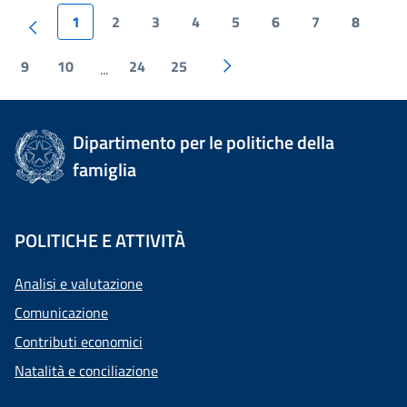
1
2
3
4
5
6
7
8
9
10
24
25
...
Dipartimento per le politiche della
famiglia
POLITICHE E ATTIVITÀ
Analisi e valutazione
Comunicazione
Contributi economici
Natalità e conciliazione