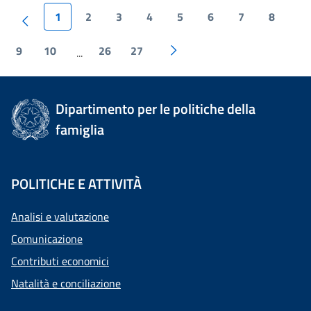
1
2
3
4
5
6
7
8
9
10
26
27
...
Dipartimento per le politiche della
famiglia
POLITICHE E ATTIVITÀ
Analisi e valutazione
Comunicazione
Contributi economici
Natalità e conciliazione