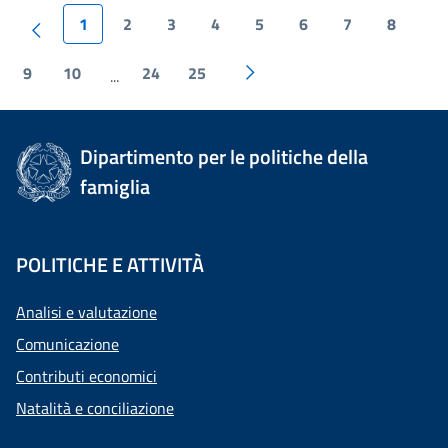
1
2
3
4
5
6
7
8
9
10
24
25
...
Dipartimento per le politiche della
famiglia
POLITICHE E ATTIVITÀ
Analisi e valutazione
Comunicazione
Contributi economici
Natalità e conciliazione