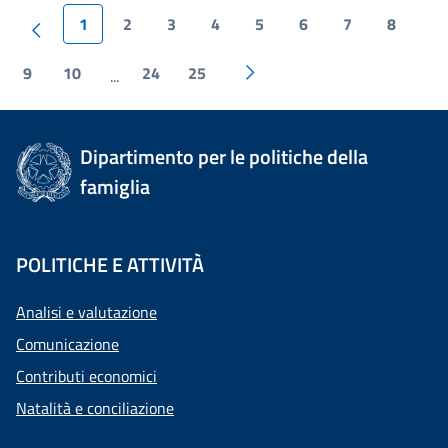
1
2
3
4
5
6
7
8
9
10
24
25
...
Dipartimento per le politiche della
famiglia
POLITICHE E ATTIVITÀ
Analisi e valutazione
Comunicazione
Contributi economici
Natalità e conciliazione