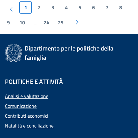
1
2
3
4
5
6
7
8
9
10
24
25
...
Dipartimento per le politiche della
famiglia
POLITICHE E ATTIVITÀ
Analisi e valutazione
Comunicazione
Contributi economici
Natalità e conciliazione