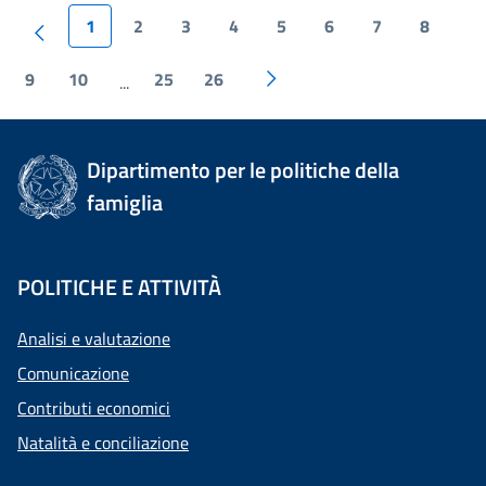
1
2
3
4
5
6
7
8
9
10
25
26
...
Dipartimento per le politiche della
famiglia
POLITICHE E ATTIVITÀ
Analisi e valutazione
Comunicazione
Contributi economici
Natalità e conciliazione