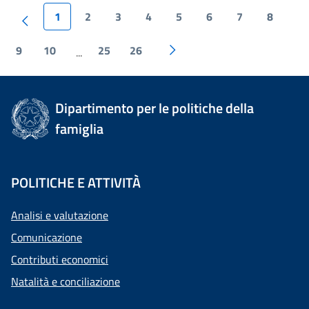
1
2
3
4
5
6
7
8
9
10
25
26
...
Dipartimento per le politiche della
famiglia
POLITICHE E ATTIVITÀ
Analisi e valutazione
Comunicazione
Contributi economici
Natalità e conciliazione