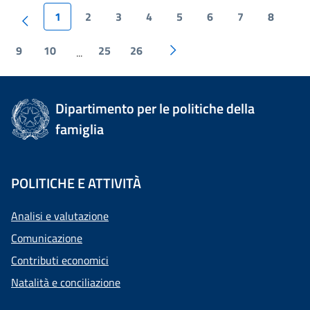
1
2
3
4
5
6
7
8
9
10
25
26
...
Dipartimento per le politiche della
famiglia
POLITICHE E ATTIVITÀ
Analisi e valutazione
Comunicazione
Contributi economici
Natalità e conciliazione