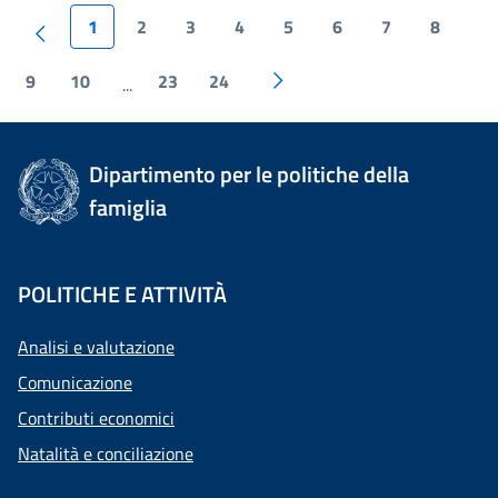
1
2
3
4
5
6
7
8
9
10
23
24
...
Dipartimento per le politiche della
famiglia
POLITICHE E ATTIVITÀ
Analisi e valutazione
Comunicazione
Contributi economici
Natalità e conciliazione