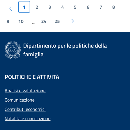
1
2
3
4
5
6
7
8
9
10
24
25
...
Dipartimento per le politiche della
famiglia
POLITICHE E ATTIVITÀ
Analisi e valutazione
Comunicazione
Contributi economici
Natalità e conciliazione