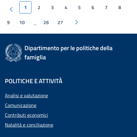
1
2
3
4
5
6
7
8
9
10
26
27
...
Dipartimento per le politiche della
famiglia
POLITICHE E ATTIVITÀ
Analisi e valutazione
Comunicazione
Contributi economici
Natalità e conciliazione