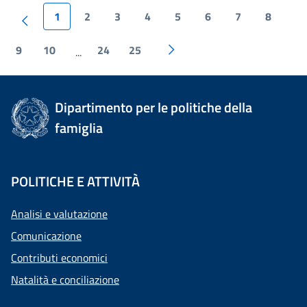
1
2
3
4
5
6
7
8
9
10
24
25
...
Dipartimento per le politiche della
famiglia
POLITICHE E ATTIVITÀ
Analisi e valutazione
Comunicazione
Contributi economici
Natalità e conciliazione