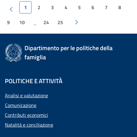
1
2
3
4
5
6
7
8
9
10
24
25
...
Dipartimento per le politiche della
famiglia
POLITICHE E ATTIVITÀ
Analisi e valutazione
Comunicazione
Contributi economici
Natalità e conciliazione