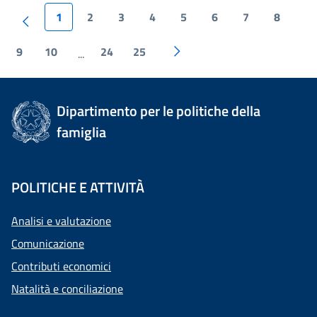
1
2
3
4
5
6
7
8
9
10
24
25
...
Dipartimento per le politiche della
famiglia
POLITICHE E ATTIVITÀ
Analisi e valutazione
Comunicazione
Contributi economici
Natalità e conciliazione