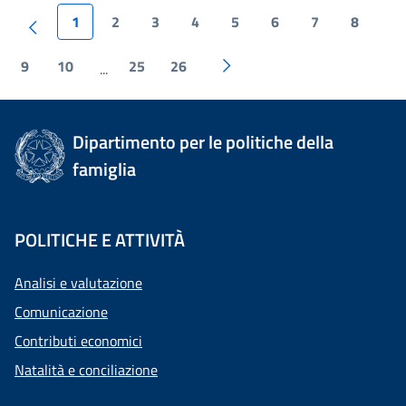
1
2
3
4
5
6
7
8
9
10
25
26
...
Dipartimento per le politiche della
famiglia
POLITICHE E ATTIVITÀ
Analisi e valutazione
Comunicazione
Contributi economici
Natalità e conciliazione