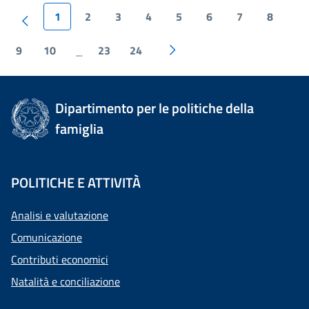
1
2
3
4
5
6
7
8
9
10
23
24
...
Dipartimento per le politiche della
famiglia
POLITICHE E ATTIVITÀ
Analisi e valutazione
Comunicazione
Contributi economici
Natalità e conciliazione