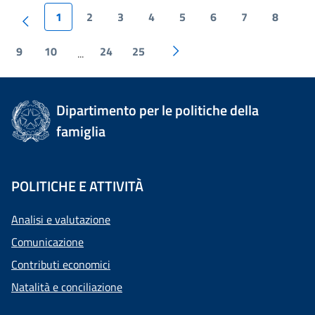
1
2
3
4
5
6
7
8
9
10
24
25
...
Dipartimento per le politiche della
famiglia
POLITICHE E ATTIVITÀ
Analisi e valutazione
Comunicazione
Contributi economici
Natalità e conciliazione