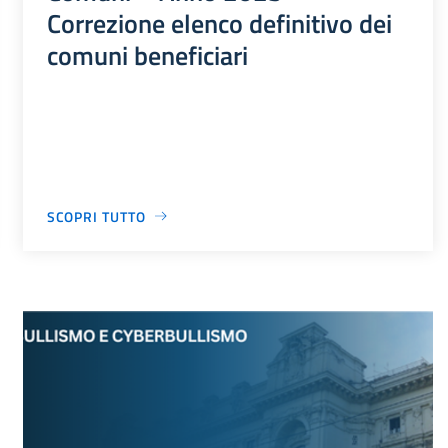
Correzione elenco definitivo dei
comuni beneficiari
SCOPRI TUTTO