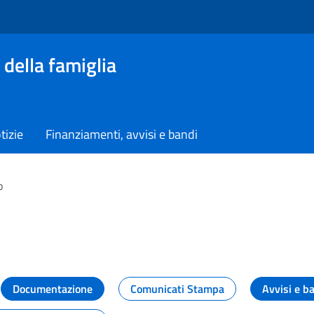
 della famiglia
tizie
Finanziamenti, avvisi e bandi
o
vità dal Dipartimento
Documentazione
Comunicati Stampa
Avvisi e b